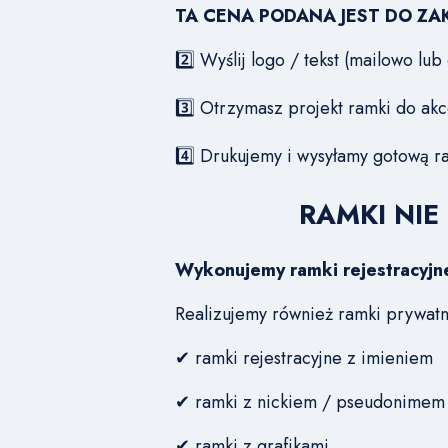
TA CENA PODANA JEST DO ZA
2️⃣ Wyślij logo / tekst (mailowo lu
3️⃣ Otrzymasz projekt ramki do akc
4️⃣ Drukujemy i wysyłamy gotową r
RAMKI NIE
Wykonujemy ramki rejestracyjn
Realizujemy również ramki prywatne
✔ ramki rejestracyjne z imieniem
✔ ramki z nickiem / pseudonimem
✔ ramki z grafikami