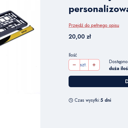
personalizowa
Przejdź do pełnego opisu
Cena
20,00 zł
Ilość
Dostępno
szt.
duża iloś
D
Czas wysyłki:
5 dni