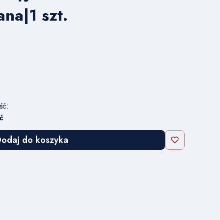
na|1 szt.
ść:
ć
odaj do koszyka