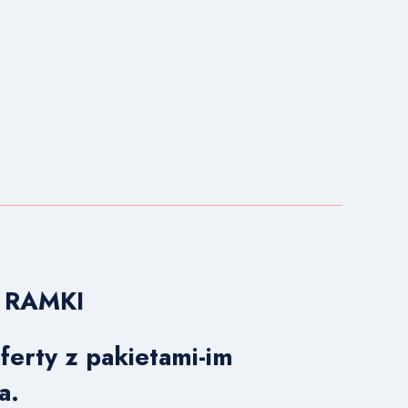
 RAMKI
erty z pakietami-im
a.