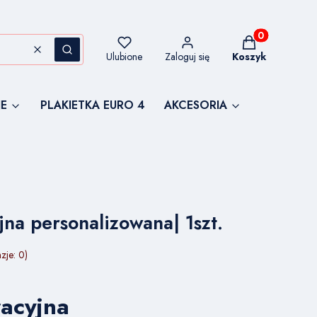
Produkty w kos
Wyczyść
Szukaj
Ulubione
Zaloguj się
Koszyk
E
PLAKIETKA EURO 4
AKCESORIA
jna personalizowana| 1szt.
zje: 0)
racyjna