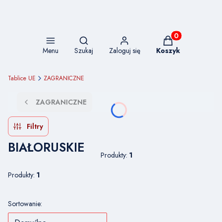
Otwórz wyszukiwarkę
Produkty w koszy
Menu
Szukaj
Zaloguj się
Koszyk
Tablice UE
ZAGRANICZNE
ZAGRANICZNE
Filtry
BIAŁORUSKIE
Produkty:
1
Produkty:
1
Lista produktów
Sortowanie: