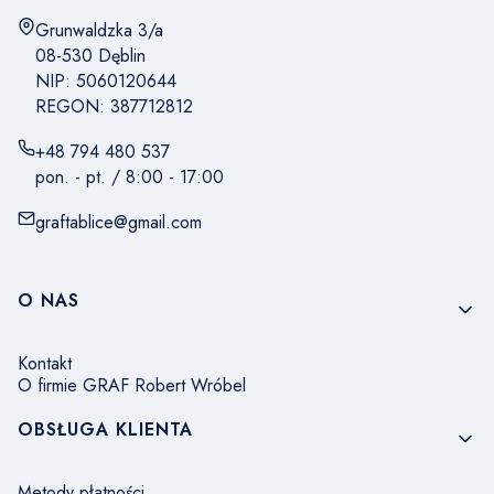
Adres:
Grunwaldzka 3/a
08-530 Dęblin
NIP: 5060120644
REGON: 387712812
+48 794 480 537
pon. - pt. / 8:00 - 17:00
graftablice@gmail.com
Linki w stopce
O NAS
Kontakt
O firmie GRAF Robert Wróbel
OBSŁUGA KLIENTA
Metody płatności