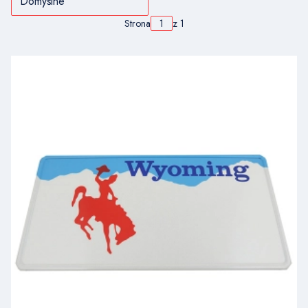
Domyślne
Strona
z 1