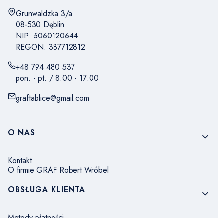
Adres:
Grunwaldzka 3/a
08-530 Dęblin
NIP: 5060120644
REGON: 387712812
+48 794 480 537
pon. - pt. / 8:00 - 17:00
graftablice@gmail.com
Linki w stopce
O NAS
Kontakt
O firmie GRAF Robert Wróbel
OBSŁUGA KLIENTA
Metody płatności