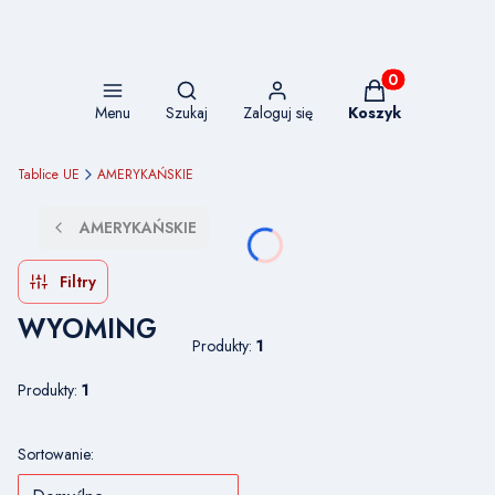
Otwórz wyszukiwarkę
Produkty w koszy
Menu
Szukaj
Zaloguj się
Koszyk
Tablice UE
AMERYKAŃSKIE
AMERYKAŃSKIE
Filtry
WYOMING
Produkty:
1
Produkty:
1
Lista produktów
Sortowanie: