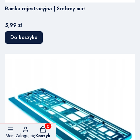
Ramka rejestracyjna | Srebrny mat
Cena
5,99 zł
Do koszyka
Produkty w koszyku: 0. Zobacz szczegóły
Menu
Zaloguj się
Koszyk