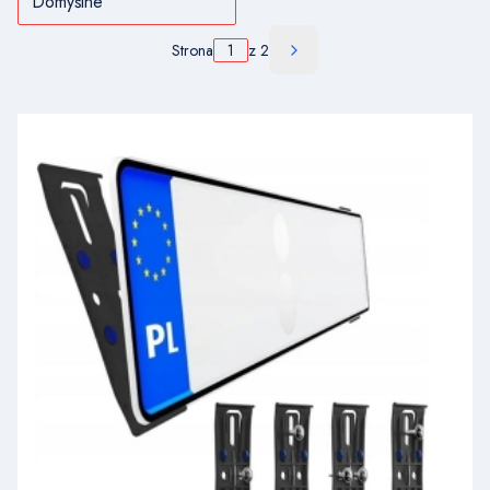
Domyślne
Strona
z 2
Następne produkty