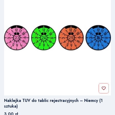
Naklejka TUV do tablic rejestracyjnych – Niemcy (1
sztuka)
Cena
3,00 zł