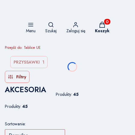
Otwórz wyszukiwarkę
Produkty w koszy
Menu
Szukaj
Zaloguj się
Koszyk
Przejdź do:
Tablice UE
PRZYSSAWKI
1
Filtry
AKCESORIA
Produkty:
45
Produkty:
45
Lista produktów
Sortowanie: