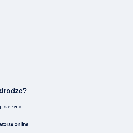
 drodze?
ej maszynie!
atorze online