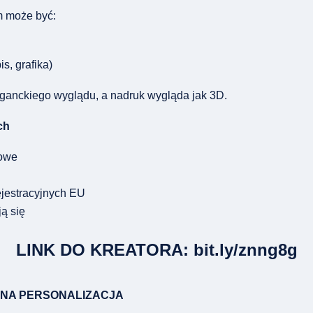
m może być:
s, grafika)
eganckiego wyglądu, a nadruk wygląda jak 3D.
ch
dowe
ejestracyjnych EU
ją się
LINK DO KREATORA: bit.ly/znng8g
EŁNA PERSONALIZACJA