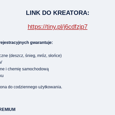
LINK DO KREATORA:
https://tiny.pl/j6cdfzjp7
ejestracyjnych gwarantuje:
zne (deszcz, śnieg, mróz, słońce)
UV
zne i chemię samochodową
ku
zona do codziennego użytkowania.
 PREMIUM