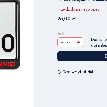
Przejdź do pełnego opisu
Cena
25,00 zł
Ilość
Dostępno
szt.
duża iloś
D
Czas wysyłki:
5 dni