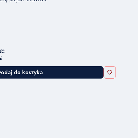
ść:
ć
odaj do koszyka