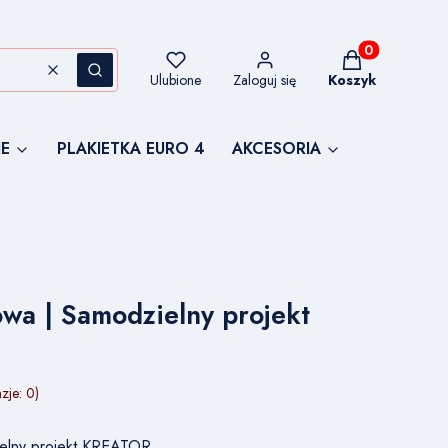
Produkty w kos
Wyczyść
Szukaj
Ulubione
Zaloguj się
Koszyk
E
PLAKIETKA EURO 4
AKCESORIA
wa | Samodzielny projekt
zje: 0)
elny projekt KREATOR