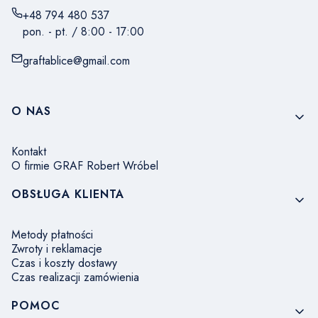
+48 794 480 537
pon. - pt. / 8:00 - 17:00
graftablice@gmail.com
Linki w stopce
O NAS
Kontakt
O firmie GRAF Robert Wróbel
OBSŁUGA KLIENTA
Metody płatności
Zwroty i reklamacje
Czas i koszty dostawy
Czas realizacji zamówienia
POMOC