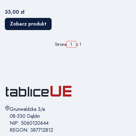
Cena
33,00 zł
Zobacz produkt
Strona
z 1
Adres:
Grunwaldzka 3/a
08-530 Dęblin
NIP: 5060120644
REGON: 387712812