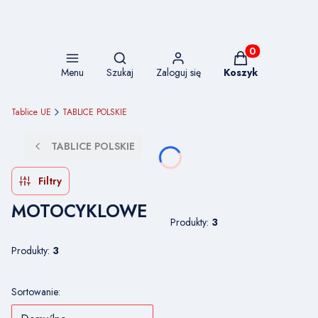
Otwórz wyszukiwarkę
Produkty w koszy
Menu
Szukaj
Zaloguj się
Koszyk
Tablice UE
TABLICE POLSKIE
TABLICE POLSKIE
Filtry
MOTOCYKLOWE
Produkty:
3
Produkty:
3
Lista produktów
Sortowanie: