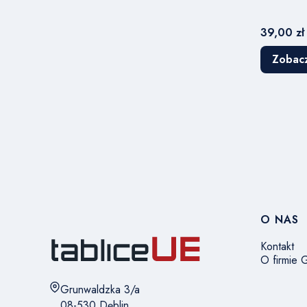
Cena
39,00 zł
Zobac
Linki 
O NAS
Kontakt
O firmie
Adres:
Grunwaldzka 3/a
08-530 Dęblin