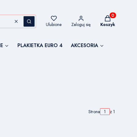
Produkty w kos
Wyczyść
Szukaj
Ulubione
Zaloguj się
Koszyk
E
PLAKIETKA EURO 4
AKCESORIA
Strona
z 1