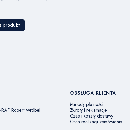
z produkt
w stopce
OBSŁUGA KLIENTA
Metody płatności
 GRAF Robert Wróbel
Zwroty i reklamacje
Czas i koszty dostawy
Czas realizacji zamówienia