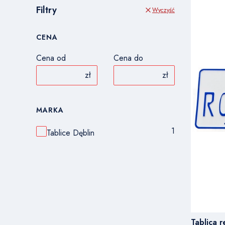
Filtry
Wyczyść
CENA
Cena od
Cena do
zł
zł
MARKA
1
Marka
Tablice Dęblin
Tablica 