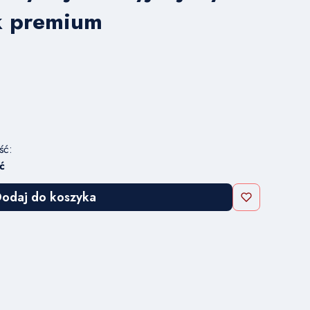
k premium
ść:
ć
odaj do koszyka