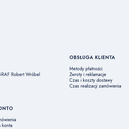
w stopce
OBSŁUGA KLIENTA
Metody płatności
 GRAF Robert Wróbel
Zwroty i reklamacje
Czas i koszty dostawy
Czas realizacji zamówienia
KONTO
mówienia
a konta