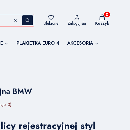
Produkty w kos
Wyczyść
Szukaj
Ulubione
Zaloguj się
Koszyk
E
PLAKIETKA EURO 4
AKCESORIA
yjna BMW
zje: 0)
icy rejestracyjnej styl