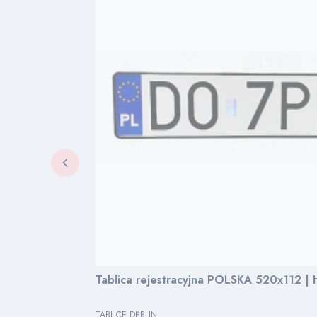
Tablica rejestracyjna POLSKA 520x112 |
PRODUCENT
TABLICE DĘBLIN