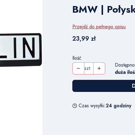
BMW | Połys
Przejdź do pełnego opisu
Cena
23,99 zł
Ilość
Dostępno
szt.
duża iloś
D
Czas wysyłki:
24 godziny