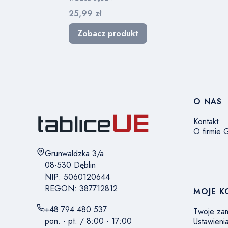
Cena
25,99 zł
Zobacz produkt
Linki 
O NAS
Kontakt
O firmie
Adres:
Grunwaldzka 3/a
08-530 Dęblin
NIP: 5060120644
REGON: 387712812
MOJE 
+48 794 480 537
Twoje za
pon. - pt. / 8:00 - 17:00
Ustawieni