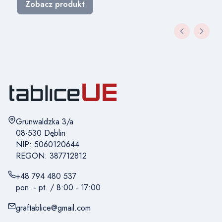
Zobacz produkt
Adres:
Grunwaldzka 3/a
08-530 Dęblin
NIP: 5060120644
REGON: 387712812
+48 794 480 537
pon. - pt. / 8:00 - 17:00
graftablice@gmail.com