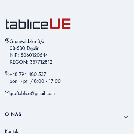
Adres:
Grunwaldzka 3/a
08-530 Dęblin
NIP: 5060120644
REGON: 387712812
+48 794 480 537
pon. - pt. / 8:00 - 17:00
graftablice@gmail.com
Linki w stopce
O NAS
Kontakt