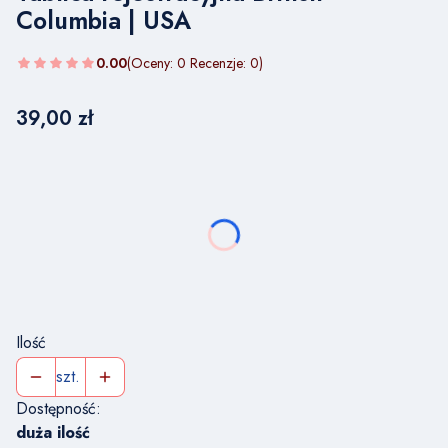
Columbia | USA
0.00
(Oceny: 0 Recenzje: 0)
Cena
39,00 zł
Wybierz wariant produktu:
Poszczególne warianty mogą różnić się ceną
*
NUMER TABLICY REJESTRACYJNEJ
Ilość
szt.
Dostępność:
duża ilość