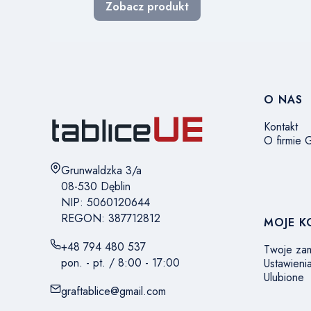
Zobacz produkt
Linki 
O NAS
Kontakt
O firmie
Adres:
Grunwaldzka 3/a
08-530 Dęblin
NIP: 5060120644
REGON: 387712812
MOJE 
+48 794 480 537
Twoje za
pon. - pt. / 8:00 - 17:00
Ustawieni
Ulubione
graftablice@gmail.com