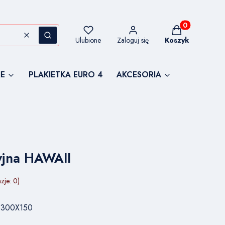
Produkty w kos
Wyczyść
Szukaj
Ulubione
Zaloguj się
Koszyk
E
PLAKIETKA EURO 4
AKCESORIA
cyjna HAWAII
zje: 0)
 | 300X150