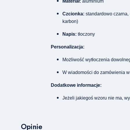
Materiał:
aluminium
Czcionka:
standardowo czarna, do
karbon)
Napis:
tłoczony
Personalizacja:
Możliwość wytłoczenia dowolneg
W wiadomości do zamówienia wpis
Dodatkowe informacje:
Jeżeli jakiegoś wzoru nie ma, 
Opinie