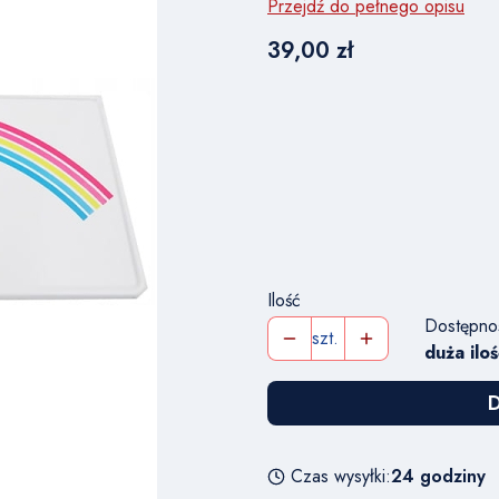
Przejdź do pełnego opisu
Cena
39,00 zł
Wybierz wariant produkt
Poszczególne warianty mogą r
*
NUMER TABLICY REJESTRA
Ilość
Dostępno
szt.
duża iloś
D
Czas wysyłki:
24 godziny