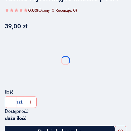
0.00
(Oceny: 0 Recenzje: 0)
Cena
39,00 zł
Wybierz wariant produktu:
Poszczególne warianty mogą różnić się ceną
*
NUMER TABLICY REJESTRACYJNEJ
Ilość
szt.
Dostępność:
duża ilość