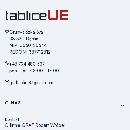
Adres:
Grunwaldzka 3/a
08-530 Dęblin
NIP: 5060120644
REGON: 387712812
+48 794 480 537
pon. - pt. / 8:00 - 17:00
graftablice@gmail.com
Linki w stopce
O NAS
Kontakt
O firmie GRAF Robert Wróbel