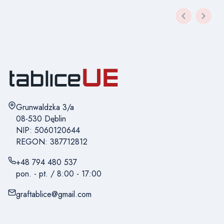
Adres:
Grunwaldzka 3/a
08-530 Dęblin
NIP: 5060120644
REGON: 387712812
+48 794 480 537
pon. - pt. / 8:00 - 17:00
graftablice@gmail.com