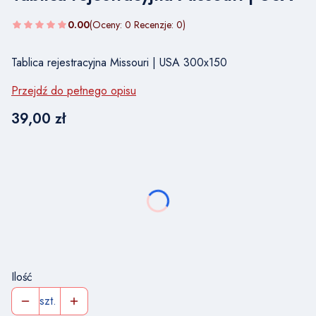
0.00
(Oceny: 0 Recenzje: 0)
Tablica rejestracyjna Missouri | USA 300x150
Przejdź do pełnego opisu
Cena
39,00 zł
Wybierz wariant produktu:
Poszczególne warianty mogą różnić się ceną
*
NUMER TABLICY REJESTRACYJNEJ
Ilość
szt.