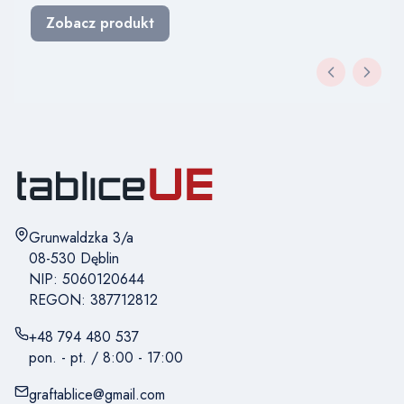
Zobacz produkt
Adres:
Grunwaldzka 3/a
08-530 Dęblin
NIP: 5060120644
REGON: 387712812
+48 794 480 537
pon. - pt. / 8:00 - 17:00
graftablice@gmail.com