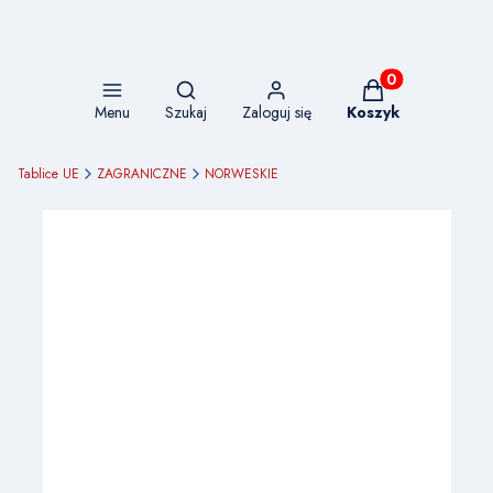
Otwórz wyszukiwarkę
Produkty w koszy
Menu
Szukaj
Zaloguj się
Koszyk
Tablice UE
ZAGRANICZNE
NORWESKIE