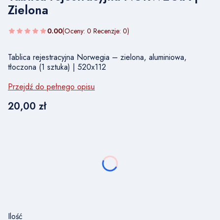
Zielona
0.00
(Oceny: 0 Recenzje: 0)
Tablica rejestracyjna Norwegia – zielona, aluminiowa,
tłoczona (1 sztuka) | 520x112
Przejdź do pełnego opisu
Cena
20,00 zł
Wybierz wariant produktu:
Poszczególne warianty mogą różnić się ceną
*
NUMER TABLICY REJESTRACYJNEJ
Ilość