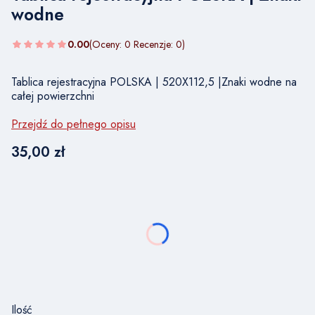
wodne
0.00
(Oceny: 0 Recenzje: 0)
Tablica rejestracyjna POLSKA | 520X112,5 |Znaki wodne na
całej powierzchni
Przejdź do pełnego opisu
Cena
35,00 zł
Wybierz wariant produktu:
Poszczególne warianty mogą różnić się ceną
*
NUMER TABLICY REJESTRACYJNEJ
Ilość