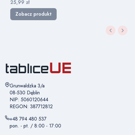
Cena
25,99 zł
Zobacz produkt
Adres:
Grunwaldzka 3/a
08-530 Dęblin
NIP: 5060120644
REGON: 387712812
+48 794 480 537
pon. - pt. / 8:00 - 17:00