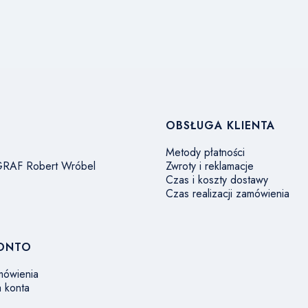
w stopce
OBSŁUGA KLIENTA
Metody płatności
 GRAF Robert Wróbel
Zwroty i reklamacje
Czas i koszty dostawy
Czas realizacji zamówienia
KONTO
mówienia
a konta