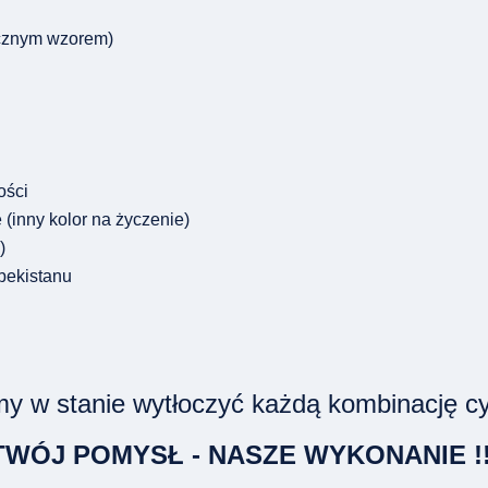
cznym wzorem)
ości
 (inny kolor na życzenie)
)
bekistanu
y w stanie wytłoczyć każdą kombinację cyfr 
TWÓJ POMYSŁ - NASZE WYKONANIE !!