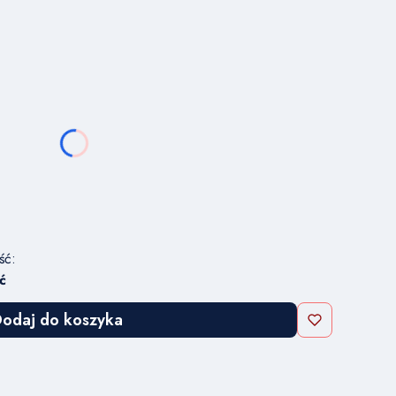
u:
óżnić się ceną
CYJNEJ
ść:
ć
odaj do koszyka