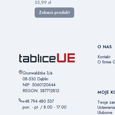
Cena
25,99 zł
Zobacz produkt
Linki 
O NAS
Kontakt
O firmie
Adres:
Grunwaldzka 3/a
08-530 Dęblin
NIP: 5060120644
REGON: 387712812
MOJE 
+48 794 480 537
Twoje za
pon. - pt. / 8:00 - 17:00
Ustawieni
Ulubione