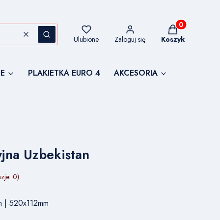
Produkty w kos
Wyczyść
Szukaj
Ulubione
Zaloguj się
Koszyk
E
PLAKIETKA EURO 4
AKCESORIA
yjna Uzbekistan
zje: 0)
tan | 520x112mm