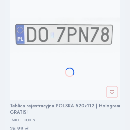
Tablica rejestracyjna POLSKA 520x112 | Hologram
GRATIS!
PRODUCENT
TABLICE DĘBLIN
Cena
25,99 zł