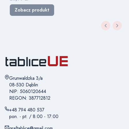
Zobacz produkt
Adres:
Grunwaldzka 3/a
08-530 Dęblin
NIP: 5060120644
REGON: 387712812
+48 794 480 537
pon. - pt. / 8:00 - 17:00
graftablice@gmail.com