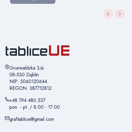
Adres:
Grunwaldzka 3/a
08-530 Dęblin
NIP: 5060120644
REGON: 387712812
+48 794 480 537
pon. - pt. / 8:00 - 17:00
graftablice@gmail.com