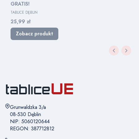
GRATIS!
PRODUCENT
TABLICE DĘBLIN
Cena
25,99 zł
Zobacz produkt
Adres:
Grunwaldzka 3/a
08-530 Dęblin
NIP: 5060120644
REGON: 387712812