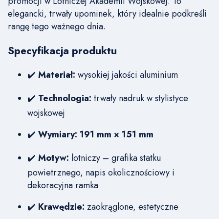
promocji w Lotniczej Akademii Wojskowej. To
elegancki, trwały upominek, który idealnie podkreśli
rangę tego ważnego dnia.
Specyfikacja produktu
✔️
Materiał:
wysokiej jakości aluminium
✔️
Technologia:
trwały nadruk w stylistyce
wojskowej
✔️
Wymiary:
191 mm × 151 mm
✔️
Motyw:
lotniczy – grafika statku
powietrznego, napis okolicznościowy i
dekoracyjna ramka
✔️
Krawędzie:
zaokrąglone, estetyczne